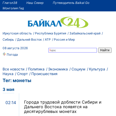
Глагол38
Наш Север
Путеводитель Baikal Go
Монголия Гид
Иркутская область
Республика Бурятия
Забайкальский край
Сибирь
Дальний Восток
АТР
Россия и Мир
08 августа 2026
Погода
Все новости
Политика
Экономика
Социум
Культура
Наука
Спорт
Происшествия
Тег: монеты
3 мая
Города трудовой доблести Сибири и
02:14
Дальнего Востока появятся на
десятирублевых монетах