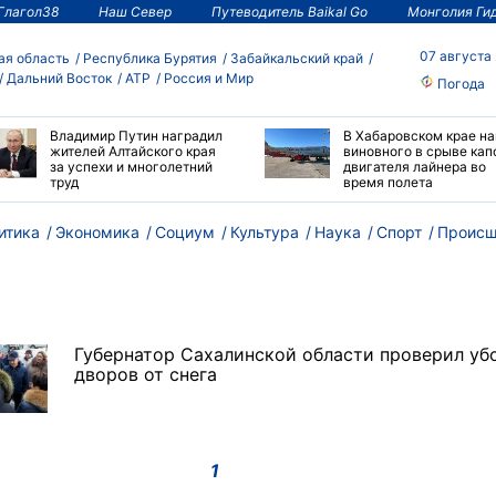
Глагол38
Наш Север
Путеводитель Baikal Go
Монголия Ги
07 августа
ая область
Республика Бурятия
Забайкальский край
Дальний Восток
АТР
Россия и Мир
Погода
Владимир Путин наградил
В Хабаровском крае н
жителей Алтайского края
виновного в срыве кап
за успехи и многолетний
двигателя лайнера во
труд
время полета
итика
Экономика
Социум
Культура
Наука
Спорт
Происш
Губернатор Сахалинской области проверил уб
дворов от снега
1