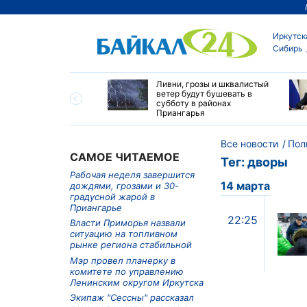
Иркутск
Сибирь
 7 млн пассажиров
Ливни, грозы и шквалистый
вились в поездки со
ветер будут бушевать в
ий ВСЖД в январе-
субботу в районах
2026 года
Приангарья
Все новости
Пол
САМОЕ ЧИТАЕМОЕ
Тег: дворы
Рабочая неделя завершится
14 марта
дождями, грозами и 30-
градусной жарой в
Приангарье
22:25
Власти Приморья назвали
ситуацию на топливном
рынке региона стабильной
Мэр провел планерку в
комитете по управлению
Ленинским округом Иркутска
Экипаж "Сессны" рассказал