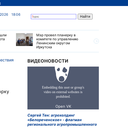
д
 2026
18:06
ашли
Мэр провел планерку в
Рабочая 
ота
комитете по управлению
завершит
Ленинским округом
грозами 
Иркутска
жарой в 
ествия
ВИДЕОНОВОСТИ
орку
Сергей Тен: агрохолдинг
«Белореченское» - флагман
регионального агропромышленного