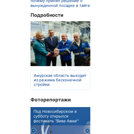
почему принял решение о
вынужденной посадке в тайге
Подробности
Амурская область выходит
из режима бесконечной
стройки
Фоторепортажи
ы Иркутска
Под Новосибирском в
В Иркутске готовят к
ва рассказала
субботу открылся
открытию новую де
 детского
фестиваль "Вива Авиа!"
библиотеку