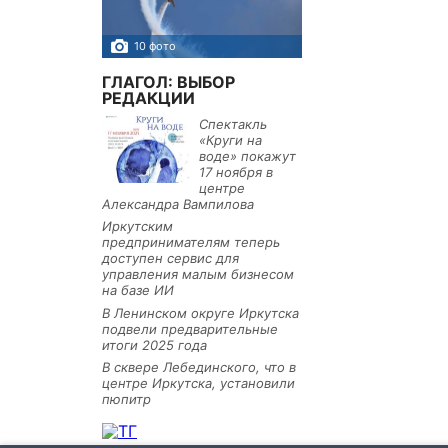
10 фото
5 фото
ГЛАГОЛ: ВЫБОР
РЕДАКЦИИ
Спектакль
«Круги на
воде» покажут
17 ноября в
центре
Александра Вампилова
Иркутским
предпринимателям теперь
доступен сервис для
управления малым бизнесом
на базе ИИ
В Ленинском округе Иркутска
подвели предварительные
итоги 2025 года
В сквере Лебединского, что в
центре Иркутска, установили
пюпитр