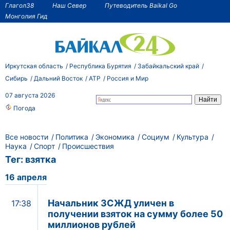
Глагол38
Наш Север
Путеводитель Baikal Go
Монголия Гид
Иркутская область
Республика Бурятия
Забайкальский край
Сибирь
Дальний Восток
АТР
Россия и Мир
07 августа 2026
Погода
Все новости
Политика
Экономика
Социум
Культура
Наука
Спорт
Происшествия
Тег: взятка
16 апреля
Начальник ЗСЖД уличен в
17:38
получении взяток на сумму более 50
миллионов рублей