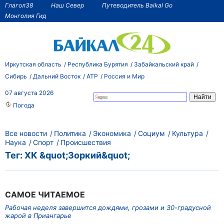
Глагол38
Наш Север
Путеводитель Baikal Go
Монголия Гид
Иркутская область
Республика Бурятия
Забайкальский край
Сибирь
Дальний Восток
АТР
Россия и Мир
07 августа 2026
Погода
Все новости
Политика
Экономика
Социум
Культура
Наука
Спорт
Происшествия
Тег: ХК &quot;Зоркий&quot;
САМОЕ ЧИТАЕМОЕ
Рабочая неделя завершится дождями, грозами и 30-градусной
жарой в Приангарье