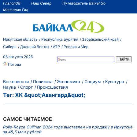
Глагол38
Наш Север
Путеводитель Baikal Go
Монголия Гид
Иркутская область
Республика Бурятия
Забайкальский край
Сибирь
Дальний Восток
АТР
Россия и Мир
06 августа 2026
Погода
Все новости
Политика
Экономика
Социум
Культура
Наука
Спорт
Происшествия
Тег: ХК &quot;Авангард&quot;
САМОЕ ЧИТАЕМОЕ
Rolls-Royce Cullinan 2024 года выставлен на продажу в Иркутске
за 45,5 млн рублей