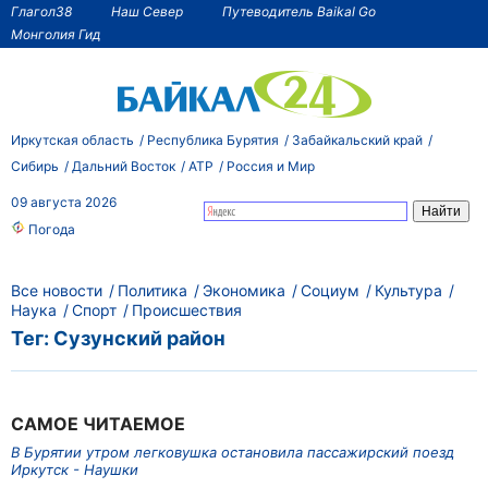
Глагол38
Наш Север
Путеводитель Baikal Go
Монголия Гид
Иркутская область
Республика Бурятия
Забайкальский край
Сибирь
Дальний Восток
АТР
Россия и Мир
09 августа 2026
Погода
Все новости
Политика
Экономика
Социум
Культура
Наука
Спорт
Происшествия
Тег: Сузунский район
САМОЕ ЧИТАЕМОЕ
В Бурятии утром легковушка остановила пассажирский поезд
Иркутск - Наушки