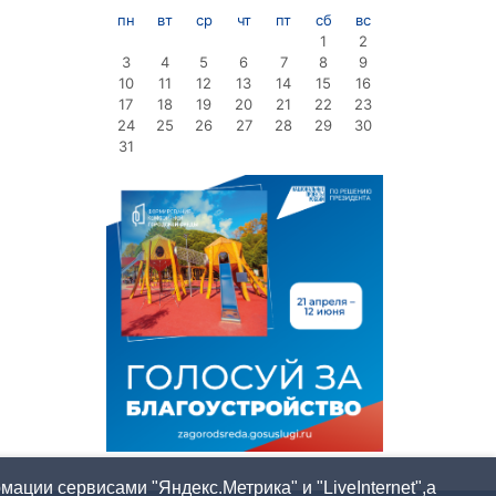
пн
вт
ср
чт
пт
сб
вс
1
2
3
4
5
6
7
8
9
10
11
12
13
14
15
16
17
18
19
20
21
22
23
24
25
26
27
28
29
30
31
ации сервисами "Яндекс.Метрика" и "LiveInternet",а