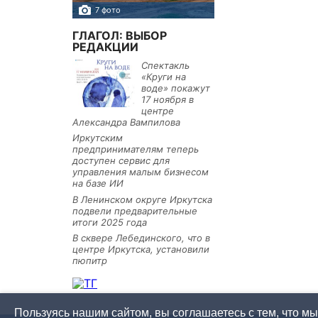
7 фото
10 фото
ГЛАГОЛ: ВЫБОР
РЕДАКЦИИ
Спектакль
«Круги на
воде» покажут
17 ноября в
центре
Александра Вампилова
Иркутским
предпринимателям теперь
доступен сервис для
управления малым бизнесом
на базе ИИ
В Ленинском округе Иркутска
подвели предварительные
итоги 2025 года
В сквере Лебединского, что в
центре Иркутска, установили
пюпитр
Пользуясь нашим сайтом, вы соглашаетесь с тем, что м