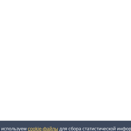
5 фото
7 фото
ы используем
cookie-файлы
для сбора статистической информ