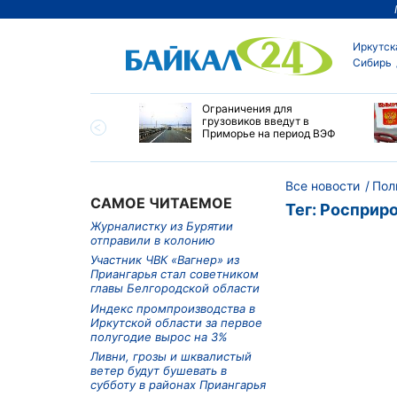
Иркутск
Сибирь
ровел планерку в
Ограничения для
ете по управлению
грузовиков введут в
ским округом
Приморье на период ВЭФ
ска
Все новости
Пол
САМОЕ ЧИТАЕМОЕ
Тег: Росприр
Журналистку из Бурятии
отправили в колонию
Участник ЧВК «Вагнер» из
Приангарья стал советником
главы Белгородской области
Индекс промпроизводства в
Иркутской области за первое
полугодие вырос на 3%
Ливни, грозы и шквалистый
ветер будут бушевать в
субботу в районах Приангарья