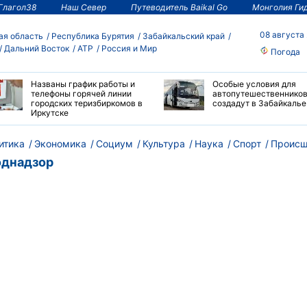
Глагол38
Наш Север
Путеводитель Baikal Go
Монголия Ги
08 августа
ая область
Республика Бурятия
Забайкальский край
Дальний Восток
АТР
Россия и Мир
Погода
Названы график работы и
Особые условия для
телефоны горячей линии
автопутешественнико
городских теризбиркомов в
создадут в Забайкалье
Иркутске
итика
Экономика
Социум
Культура
Наука
Спорт
Происш
однадзор