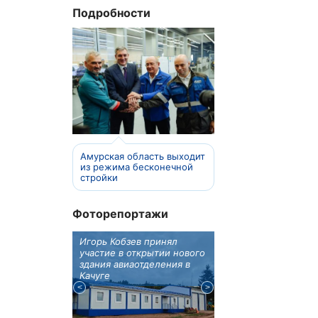
Подробности
Амурская область выходит
из режима бесконечной
стройки
Фоторепортажи
отовят к
Игорь Кобзев принял
Под Новосибирском
вую детскую
участие в открытии нового
субботу открылся
здания авиаотделения в
фестиваль "Вива Ави
Качуге