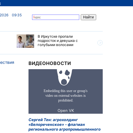
д
 2026
09:35
В Иркутске пропали
Ливни, г
в
подросток и девушка с
ветер бу
голубыми волосами
субботу 
Прианга
ествия
ВИДЕОНОВОСТИ
Сергей Тен: агрохолдинг
«Белореченское» - флагман
регионального агропромышленного