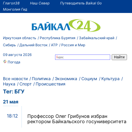
Глагол38
Наш Север
Путеводитель Baikal Go
Монголия Гид
Иркутская область
Республика Бурятия
Забайкальский край
Сибирь
Дальний Восток
АТР
Россия и Мир
09 августа 2026
Погода
Все новости
Политика
Экономика
Социум
Культура
Наука
Спорт
Происшествия
Тег: БГУ
21 мая
18:12
Профессор Олег Грибунов избран
ректором Байкальского госуниверситета