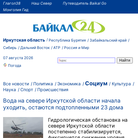
Глагол38
Наш Север
Путеводитель Baikal Go
Монголия Гид
Иркутская область
Республика Бурятия
Забайкальский край
Сибирь
Дальний Восток
АТР
Россия и Мир
07 августа 2026
Погода
Социум
Все новости
Политика
Экономика
Культура
Наука
Спорт
Происшествия
Вода на севере Иркутской области начала
уходить, остаются подтопленными 23 дома
Гидрологическая обстановка на
севере Иркутской области
постепенно стабилизируется,
фиксируется снижение уровня