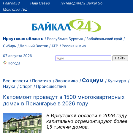
Глагол38
Наш Север
Путеводитель Baikal Go
Монголия Гид
Иркутская область
Республика Бурятия
Забайкальский край
Сибирь
Дальний Восток
АТР
Россия и Мир
07 августа 2026
Погода
Социум
Все новости
Политика
Экономика
Культура
Наука
Спорт
Происшествия
Капремонт проведут в 1500 многоквартирных
домах в Приангарье в 2026 году
В Иркутской области в 2026 году
капитально отремонтируют более
1,5 тысячи домов.