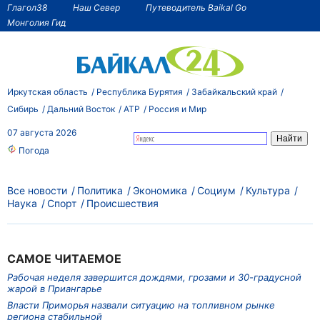
Глагол38
Наш Север
Путеводитель Baikal Go
Монголия Гид
Иркутская область
Республика Бурятия
Забайкальский край
Сибирь
Дальний Восток
АТР
Россия и Мир
07 августа 2026
Погода
Все новости
Политика
Экономика
Социум
Культура
Наука
Спорт
Происшествия
САМОЕ ЧИТАЕМОЕ
Рабочая неделя завершится дождями, грозами и 30-градусной
жарой в Приангарье
Власти Приморья назвали ситуацию на топливном рынке
региона стабильной