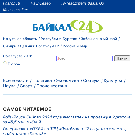
Глагол38
Наш Север
Путеводитель Baikal Go
Монголия Гид
Иркутская область
Республика Бурятия
Забайкальский край
Сибирь
Дальний Восток
АТР
Россия и Мир
06 августа 2026
Погода
Все новости
Политика
Экономика
Социум
Культура
Наука
Спорт
Происшествия
САМОЕ ЧИТАЕМОЕ
Rolls-Royce Cullinan 2024 года выставлен на продажу в Иркутске
за 45,5 млн рублей
Гипермаркет «О’КЕЙ» в ТРЦ «ЯркоМолл» 17 августа закроется,
чтобы стать «Лентой»