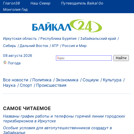
Глагол38
Наш Север
Путеводитель Baikal Go
Монголия Гид
Иркутская область
Республика Бурятия
Забайкальский край
Сибирь
Дальний Восток
АТР
Россия и Мир
08 августа 2026
Погода
Все новости
Политика
Экономика
Социум
Культура
Наука
Спорт
Происшествия
САМОЕ ЧИТАЕМОЕ
Названы график работы и телефоны горячей линии городских
теризбиркомов в Иркутске
Особые условия для автопутешественников создадут в
Забайкалье