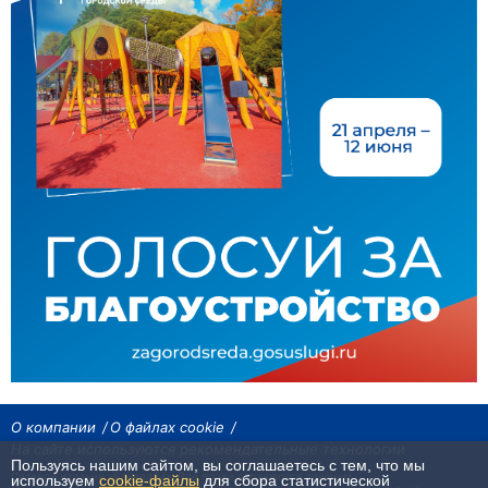
О компании
О файлах cookie
На сайте используются рекомендательные технологии
Пользуясь нашим сайтом, вы соглашаетесь с тем, что мы
Сетевое издание «Байкал24». Все права охраняются законом.
используем
cookie-файлы
для сбора статистической