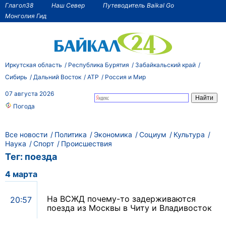
Глагол38
Наш Север
Путеводитель Baikal Go
Монголия Гид
Иркутская область
Республика Бурятия
Забайкальский край
Сибирь
Дальний Восток
АТР
Россия и Мир
07 августа 2026
Погода
Все новости
Политика
Экономика
Социум
Культура
Наука
Спорт
Происшествия
Тег: поезда
4 марта
На ВСЖД почему-то задерживаются
20:57
поезда из Москвы в Читу и Владивосток